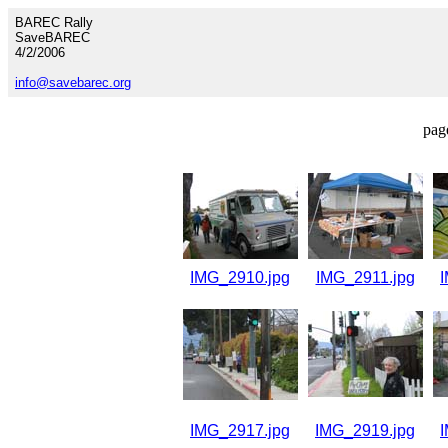
BAREC Rally
SaveBAREC
4/2/2006
info@savebarec.org
pag
IMG_2910.jpg
IMG_2911.jpg
IMG_2917.jpg
IMG_2919.jpg