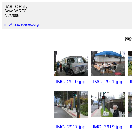
BAREC Rally
SaveBAREC
4/2/2006
info@savebarec.org
pag
IMG_2910.jpg
IMG_2911.jpg
IMG_2917.jpg
IMG_2919.jpg